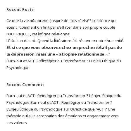
Blocages
En
Recent Posts
Région
Namuroise
Ce que la vie m’apprend (inspiré de faits réels)°° Le silence qui
éteint : Comment on finit par s’effacer dans son propre couple
FOUTRIQUET, cet infirme relationnel
L’éclosion de soi : Quand la littérature fait résonner notre humanité
𝗘𝘁 𝘀𝗶 𝗰𝗲 𝗾𝘂𝗲 𝘃𝗼𝘂𝘀 𝗼𝗯𝘀𝗲𝗿𝘃𝗲𝘇 𝗰𝗵𝗲𝘇 𝘂𝗻 𝗽𝗿𝗼𝗰𝗵𝗲 𝗻’𝗲́𝘁𝗮𝗶𝘁 𝗽𝗮𝘀 𝗱𝗲
𝗹𝗮 𝗱𝗲́𝗽𝗿𝗲𝘀𝘀𝗶𝗼𝗻, 𝗺𝗮𝗶𝘀 𝘂𝗻𝗲 « 𝗮𝘁𝗿𝗼𝗽𝗵𝗶𝗲 𝗿𝗲𝗹𝗮𝘁𝗶𝗼𝗻𝗻𝗲𝗹𝗹𝗲 » ?
Burn-out et ACT : Réintégrer ou Transformer ? L’Enjeu Éthique du
Psychologue
Recent Comments
Burn-out et ACT : Réintégrer ou Transformer ? L'Enjeu Éthique du
Psychologue Burn-out et ACT : Réintégrer ou Transformer ?
L'Enjeu Éthique du Psychologue
sur
Qu’est-ce que l’ACT ? Une
thérapie qui allie acceptation des émotions et engagement vers
ses valeurs