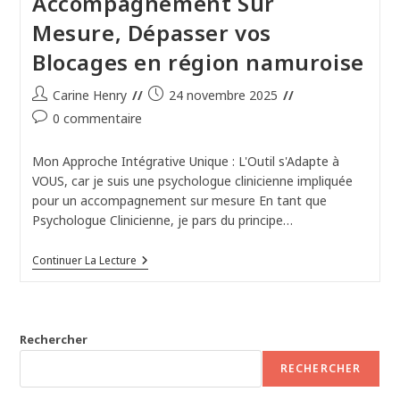
Accompagnement Sur
Mesure, Dépasser vos
Blocages en région namuroise
Auteur/autrice
Publication
Carine Henry
24 novembre 2025
de
publiée :
Commentaires
0 commentaire
la
de
publication :
la
Mon Approche Intégrative Unique : L'Outil s'Adapte à
publication :
VOUS, car je suis une psychologue clinicienne impliquée
pour un accompagnement sur mesure En tant que
Psychologue Clinicienne, je pars du principe…
Psychologue
Continuer La Lecture
Clinicienne
Impliquée
Pour
Un
Accompagnement
Rechercher
Sur
Mesure,
RECHERCHER
Dépasser
Vos