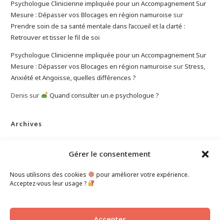
Psychologue Clinicienne impliquée pour un Accompagnement Sur
Mesure : Dépasser vos Blocages en région namuroise
sur
Prendre soin de sa santé mentale dans l’accueil et la clarté :
Retrouver et tisser le fil de soi
Psychologue Clinicienne impliquée pour un Accompagnement Sur
Mesure : Dépasser vos Blocages en région namuroise
sur
Stress,
Anxiété et Angoisse, quelles différences ?
Denis
sur
Quand consulter un.e psychologue ?
Archives
mars 2026
Gérer le consentement
janvier 2026
décembre 2025
Nous utilisons des cookies
pour améliorer votre expérience.
novembre 2025
Acceptez-vous leur usage ?
octobre 2025
Accepter