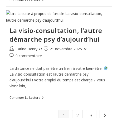
Psychologue
Continuer La Lecture
Clinicienne
Impliquée
Pour
Un
Accompagnement
Sur
La visio-consultation, l’autre
Mesure,
Dépasser
démarche psy d’aujourd’hui
Vos
Blocages
En
Auteur/autrice
Publication
Carine Henry
21 novembre 2025
Région
de
publiée :
Namuroise
Commentaires
0 commentaire
la
de
publication :
la
La distance ne doit pas être un frein à votre bien-être.
publication :
La visio-consultation est l'autre démarche psy
d'aujourd'hui ! Votre emploi du temps est chargé ? Vous
vivez loin,…
La
Continuer La Lecture
Visio-
Consultation,
L’autre
Démarche
1
2
3
Aller à 