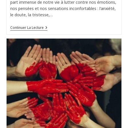
part immense de notre vie à lutter contre nos émotions,
nos pensées et nos sensations inconfortables : l'anxiété,
le doute, la tristesse,…
ACT
Continuer La Lecture
Thérapie
Valeurs
:
Cessez
La
Lutte
Pour
Une
Vie
Engagée