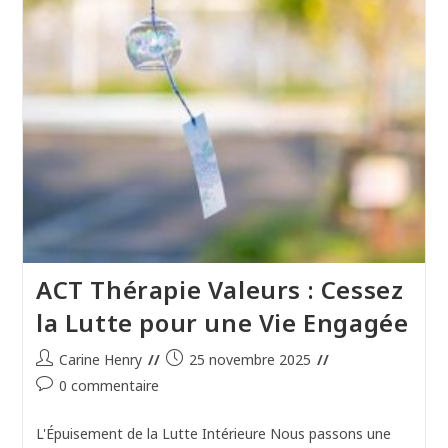
À
Votre
Vie
Et
Cohérence
Psychique.
ACT Thérapie Valeurs : Cessez
la Lutte pour une Vie Engagée
Auteur/autrice
Publication
Carine Henry
25 novembre 2025
de
publiée :
Commentaires
0 commentaire
la
de
publication :
la
L'Épuisement de la Lutte Intérieure Nous passons une
publication :