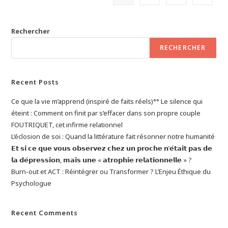
Psy
D’aujourd’hui
Rechercher
RECHERCHER
Recent Posts
Ce que la vie m’apprend (inspiré de faits réels)°° Le silence qui
éteint : Comment on finit par s’effacer dans son propre couple
FOUTRIQUET, cet infirme relationnel
L’éclosion de soi : Quand la littérature fait résonner notre humanité
𝗘𝘁 𝘀𝗶 𝗰𝗲 𝗾𝘂𝗲 𝘃𝗼𝘂𝘀 𝗼𝗯𝘀𝗲𝗿𝘃𝗲𝘇 𝗰𝗵𝗲𝘇 𝘂𝗻 𝗽𝗿𝗼𝗰𝗵𝗲 𝗻’𝗲́𝘁𝗮𝗶𝘁 𝗽𝗮𝘀 𝗱𝗲
𝗹𝗮 𝗱𝗲́𝗽𝗿𝗲𝘀𝘀𝗶𝗼𝗻, 𝗺𝗮𝗶𝘀 𝘂𝗻𝗲 « 𝗮𝘁𝗿𝗼𝗽𝗵𝗶𝗲 𝗿𝗲𝗹𝗮𝘁𝗶𝗼𝗻𝗻𝗲𝗹𝗹𝗲 » ?
Burn-out et ACT : Réintégrer ou Transformer ? L’Enjeu Éthique du
Psychologue
Recent Comments