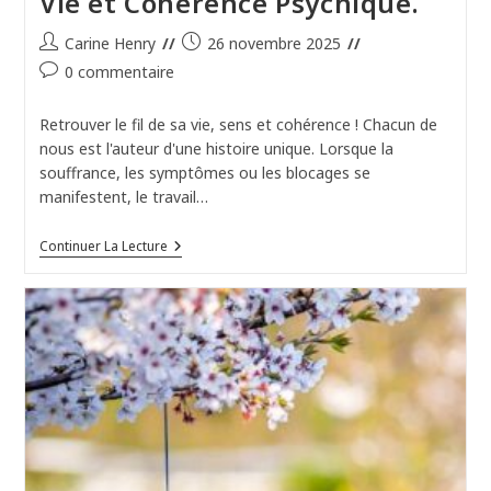
Vie et Cohérence Psychique.
Auteur/autrice
Publication
Carine Henry
26 novembre 2025
de
publiée :
Commentaires
0 commentaire
la
de
publication :
la
Retrouver le fil de sa vie, sens et cohérence ! Chacun de
publication :
nous est l'auteur d'une histoire unique. Lorsque la
souffrance, les symptômes ou les blocages se
manifestent, le travail…
Continuer La Lecture
Focus
Sur
L’Outil
N°2
:
Élaborez
Votre
Récit
De
Vie
Pour
Retrouver
Sens