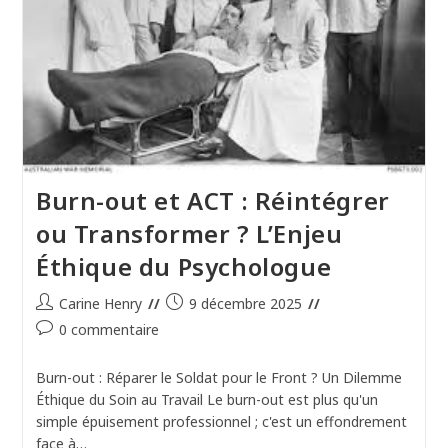
𝗱𝗲
𝗹𝗮
𝗱𝗲́𝗽𝗿𝗲𝘀𝘀𝗶𝗼𝗻,
𝗺𝗮𝗶𝘀
𝘂𝗻𝗲
« 𝗮𝘁𝗿𝗼𝗽𝗵𝗶𝗲
𝗿𝗲𝗹𝗮𝘁𝗶𝗼𝗻𝗻𝗲𝗹𝗹𝗲 »
?
Burn-out et ACT : Réintégrer
ou Transformer ? L’Enjeu
Éthique du Psychologue
Auteur/autrice
Publication
Carine Henry
9 décembre 2025
de
publiée :
Commentaires
0 commentaire
la
de
publication :
la
Burn-out : Réparer le Soldat pour le Front ? Un Dilemme
publication :
Éthique du Soin au Travail Le burn-out est plus qu'un
simple épuisement professionnel ; c'est un effondrement
face à…