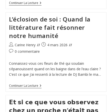
FOUTRIQUET,
S’effacer
Continuer La Lecture
Cet
Dans
Infirme
Son
Relationnel
Propre
L’éclosion de soi : Quand la
Couple
littérature fait résonner
notre humanité
Auteur/autrice
Publication
Carine Henry
4 mars 2026
de
publiée :
Commentaires
0 commentaire
la
de
publication :
la
Connaissez-vous ces fleurs de thé qui soudain
publication :
s'épanouissent quand on les baigne dans de l'eau claire ?
C'est ce que j'ai ressenti à la lecture de DJ Bambi le ma…
L’éclosion
Continuer La Lecture
De
Soi
:
𝗘𝘁 𝘀𝗶 𝗰𝗲 𝗾𝘂𝗲 𝘃𝗼𝘂𝘀 𝗼𝗯𝘀𝗲𝗿𝘃𝗲𝘇
Quand
La
𝗰𝗵𝗲𝘇 𝘂𝗻 𝗽𝗿𝗼𝗰𝗵𝗲 𝗻’𝗲́𝘁𝗮𝗶𝘁 𝗽𝗮𝘀
Littérature