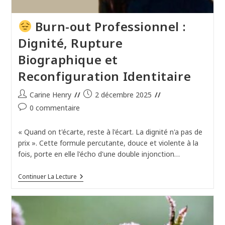
Burn-out Professionnel :
Dignité, Rupture
Biographique et
Reconfiguration Identitaire
Auteur/autrice
Publication
Carine Henry
2 décembre 2025
de
publiée :
Commentaires
0 commentaire
la
de
publication :
la
« Quand on t'écarte, reste à l'écart. La dignité n'a pas de
publication :
prix ». Cette formule percutante, douce et violente à la
fois, porte en elle l'écho d'une double injonction…
Continuer La Lecture
Burn-
Out
Professionnel
:
Dignité,
Rupture