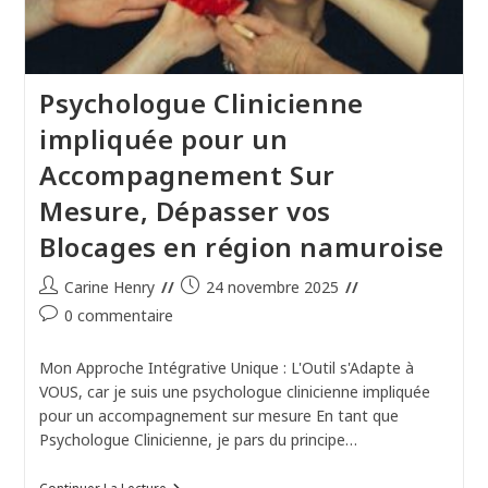
Psychologue Clinicienne
impliquée pour un
Accompagnement Sur
Mesure, Dépasser vos
Blocages en région namuroise
Auteur/autrice
Publication
Carine Henry
24 novembre 2025
de
publiée :
Commentaires
0 commentaire
la
de
publication :
la
Mon Approche Intégrative Unique : L'Outil s'Adapte à
publication :
VOUS, car je suis une psychologue clinicienne impliquée
pour un accompagnement sur mesure En tant que
Psychologue Clinicienne, je pars du principe…