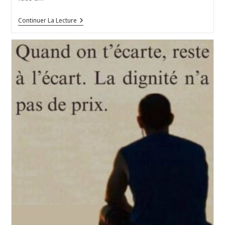
Burn-
Continuer La Lecture
Out
Et
ACT
:
Réintégrer
Ou
Transformer
?
L’Enjeu
Éthique
Du
Psychologue