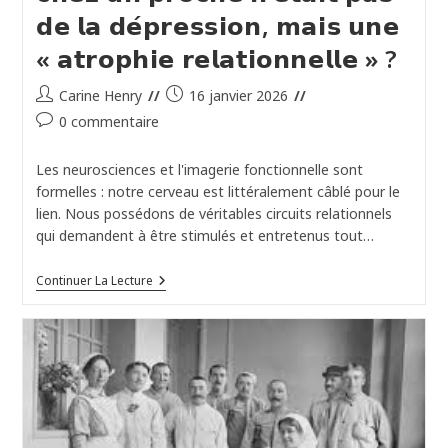
Fait
𝗱𝗲 𝗹𝗮 𝗱𝗲́𝗽𝗿𝗲𝘀𝘀𝗶𝗼𝗻, 𝗺𝗮𝗶𝘀 𝘂𝗻𝗲
Résonner
Notre
« 𝗮𝘁𝗿𝗼𝗽𝗵𝗶𝗲 𝗿𝗲𝗹𝗮𝘁𝗶𝗼𝗻𝗻𝗲𝗹𝗹𝗲 » ?
Humanité
Auteur/autrice
Publication
Carine Henry
16 janvier 2026
de
publiée :
Commentaires
0 commentaire
la
de
publication :
la
Les neurosciences et l'imagerie fonctionnelle sont
publication :
formelles : notre cerveau est littéralement câblé pour le
lien. Nous possédons de véritables circuits relationnels
qui demandent à être stimulés et entretenus tout…
𝗘𝘁
Continuer La Lecture
𝘀𝗶
𝗰𝗲
𝗾𝘂𝗲
𝘃𝗼𝘂𝘀
𝗼𝗯𝘀𝗲𝗿𝘃𝗲𝘇
𝗰𝗵𝗲𝘇
𝘂𝗻
𝗽𝗿𝗼𝗰𝗵𝗲
𝗻’𝗲́𝘁𝗮𝗶𝘁
𝗽𝗮𝘀