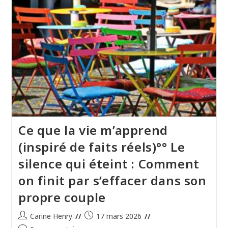
Ce que la vie m’apprend
(inspiré de faits réels)°° Le
silence qui éteint : Comment
on finit par s’effacer dans son
propre couple
Auteur/autrice
Publication
Carine Henry
17 mars 2026
de
publiée :