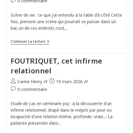
Commentaires
0 commentaire
la
de
publication :
la
Scène de vie : ce que j'ai entendu à la table d'à côté Cette
publication :
fois, prenons une scène qui pourrait se passer dans un
bar, un de ces endroits cool,…
Ce
Continuer La Lecture
Que
La
Vie
FOUTRIQUET, cet infirme
M’apprend
(inspiré
relationnel
De
Faits
Réels)
Auteur/autrice
Publication
Carine Henry
10 mars 2026
°
de
publiée :
Commentaires
°
0 commentaire
la
Le
de
Silence
publication :
la
Qui
Etude de cas en séminaire psy : à la découverte d'un
publication :
Éteint
infirme relationnel, drapé dans le mépris par peur ou
:
incapacité d'une relation intime, profonde, vraie...; La
Comment
On
patiente présentée dans…
Finit
Par