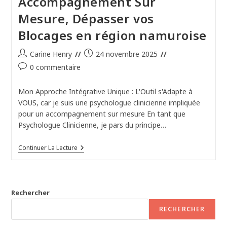
Accompagnement Sur
Mesure, Dépasser vos
Blocages en région namuroise
Auteur/autrice
Publication
Carine Henry
24 novembre 2025
de
publiée :
Commentaires
0 commentaire
la
de
publication :
la
Mon Approche Intégrative Unique : L'Outil s'Adapte à
publication :
VOUS, car je suis une psychologue clinicienne impliquée
pour un accompagnement sur mesure En tant que
Psychologue Clinicienne, je pars du principe…
Psychologue
Continuer La Lecture
Clinicienne
Impliquée
Pour
Un
Accompagnement
Rechercher
Sur
Mesure,
RECHERCHER
Dépasser
Vos