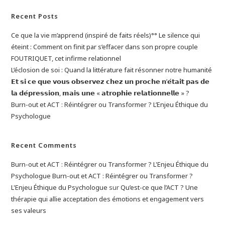
Blocages
En
Recent Posts
Région
Namuroise
Ce que la vie m’apprend (inspiré de faits réels)°° Le silence qui
éteint : Comment on finit par s’effacer dans son propre couple
FOUTRIQUET, cet infirme relationnel
L’éclosion de soi : Quand la littérature fait résonner notre humanité
𝗘𝘁 𝘀𝗶 𝗰𝗲 𝗾𝘂𝗲 𝘃𝗼𝘂𝘀 𝗼𝗯𝘀𝗲𝗿𝘃𝗲𝘇 𝗰𝗵𝗲𝘇 𝘂𝗻 𝗽𝗿𝗼𝗰𝗵𝗲 𝗻’𝗲́𝘁𝗮𝗶𝘁 𝗽𝗮𝘀 𝗱𝗲
𝗹𝗮 𝗱𝗲́𝗽𝗿𝗲𝘀𝘀𝗶𝗼𝗻, 𝗺𝗮𝗶𝘀 𝘂𝗻𝗲 « 𝗮𝘁𝗿𝗼𝗽𝗵𝗶𝗲 𝗿𝗲𝗹𝗮𝘁𝗶𝗼𝗻𝗻𝗲𝗹𝗹𝗲 » ?
Burn-out et ACT : Réintégrer ou Transformer ? L’Enjeu Éthique du
Psychologue
Recent Comments
Burn-out et ACT : Réintégrer ou Transformer ? L'Enjeu Éthique du
Psychologue Burn-out et ACT : Réintégrer ou Transformer ?
L'Enjeu Éthique du Psychologue
sur
Qu’est-ce que l’ACT ? Une
thérapie qui allie acceptation des émotions et engagement vers
ses valeurs