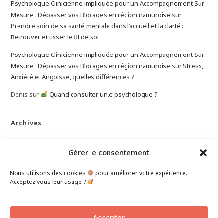
Psychologue Clinicienne impliquée pour un Accompagnement Sur
Mesure : Dépasser vos Blocages en région namuroise
sur
Prendre soin de sa santé mentale dans l’accueil et la clarté :
Retrouver et tisser le fil de soi
Psychologue Clinicienne impliquée pour un Accompagnement Sur
Mesure : Dépasser vos Blocages en région namuroise
sur
Stress,
Anxiété et Angoisse, quelles différences ?
Denis
sur
Quand consulter un.e psychologue ?
Archives
mars 2026
Gérer le consentement
janvier 2026
décembre 2025
Nous utilisons des cookies
pour améliorer votre expérience.
novembre 2025
Acceptez-vous leur usage ?
octobre 2025
Accepter