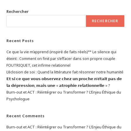
Comment
Repérer
Rechercher
Les
Signes
RECHERCHER
De
Souffrance
Psychique
?
Recent Posts
Ce que la vie m’apprend (inspiré de faits réels)°° Le silence qui
éteint : Comment on finit par s’effacer dans son propre couple
FOUTRIQUET, cet infirme relationnel
L’éclosion de soi : Quand la littérature fait résonner notre humanité
𝗘𝘁 𝘀𝗶 𝗰𝗲 𝗾𝘂𝗲 𝘃𝗼𝘂𝘀 𝗼𝗯𝘀𝗲𝗿𝘃𝗲𝘇 𝗰𝗵𝗲𝘇 𝘂𝗻 𝗽𝗿𝗼𝗰𝗵𝗲 𝗻’𝗲́𝘁𝗮𝗶𝘁 𝗽𝗮𝘀 𝗱𝗲
𝗹𝗮 𝗱𝗲́𝗽𝗿𝗲𝘀𝘀𝗶𝗼𝗻, 𝗺𝗮𝗶𝘀 𝘂𝗻𝗲 « 𝗮𝘁𝗿𝗼𝗽𝗵𝗶𝗲 𝗿𝗲𝗹𝗮𝘁𝗶𝗼𝗻𝗻𝗲𝗹𝗹𝗲 » ?
Burn-out et ACT : Réintégrer ou Transformer ? L’Enjeu Éthique du
Psychologue
Recent Comments
Burn-out et ACT : Réintégrer ou Transformer ? L'Enjeu Éthique du