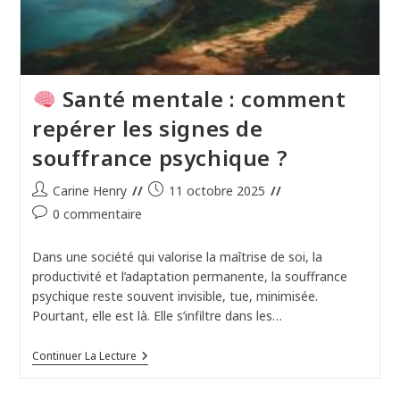
Santé mentale : comment
repérer les signes de
souffrance psychique ?
Auteur/autrice
Publication
Carine Henry
11 octobre 2025
de
publiée :
Commentaires
0 commentaire
la
de
publication :
la
Dans une société qui valorise la maîtrise de soi, la
publication :
productivité et l’adaptation permanente, la souffrance
psychique reste souvent invisible, tue, minimisée.
Pourtant, elle est là. Elle s’infiltre dans les…
Continuer La Lecture
Santé
Mentale
: