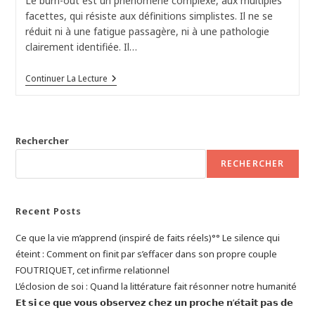
Le burn-out est un phénomène complexe, aux multiples
publication :
facettes, qui résiste aux définitions simplistes. Il ne se
réduit ni à une fatigue passagère, ni à une pathologie
clairement identifiée. Il…
Définir
Continuer La Lecture
Le
Burn-
Out
:
Une
Rechercher
Crise
Plurielle,
RECHERCHER
Entre
Épuisement
Et
Quête
Recent Posts
De
Sens
Ce que la vie m’apprend (inspiré de faits réels)°° Le silence qui
éteint : Comment on finit par s’effacer dans son propre couple
FOUTRIQUET, cet infirme relationnel
L’éclosion de soi : Quand la littérature fait résonner notre humanité
𝗘𝘁 𝘀𝗶 𝗰𝗲 𝗾𝘂𝗲 𝘃𝗼𝘂𝘀 𝗼𝗯𝘀𝗲𝗿𝘃𝗲𝘇 𝗰𝗵𝗲𝘇 𝘂𝗻 𝗽𝗿𝗼𝗰𝗵𝗲 𝗻’𝗲́𝘁𝗮𝗶𝘁 𝗽𝗮𝘀 𝗱𝗲