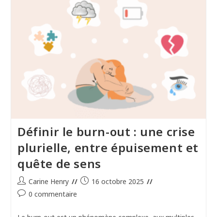
Définir le burn-out : une crise
plurielle, entre épuisement et
quête de sens
Auteur/autrice
Publication
Carine Henry
16 octobre 2025
de
publiée :
Commentaires
0 commentaire
la
de
publication :
la