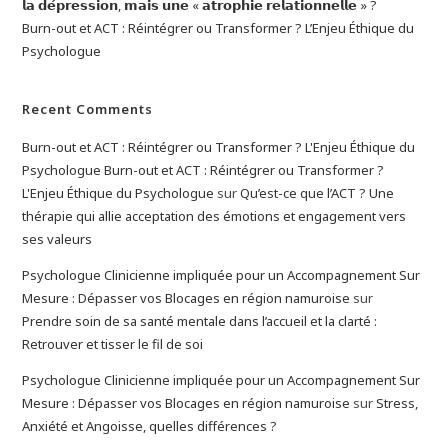
𝗹𝗮 𝗱𝗲́𝗽𝗿𝗲𝘀𝘀𝗶𝗼𝗻, 𝗺𝗮𝗶𝘀 𝘂𝗻𝗲 « 𝗮𝘁𝗿𝗼𝗽𝗵𝗶𝗲 𝗿𝗲𝗹𝗮𝘁𝗶𝗼𝗻𝗻𝗲𝗹𝗹𝗲 » ?
Burn-out et ACT : Réintégrer ou Transformer ? L’Enjeu Éthique du
Psychologue
Recent Comments
Burn-out et ACT : Réintégrer ou Transformer ? L'Enjeu Éthique du
Psychologue Burn-out et ACT : Réintégrer ou Transformer ?
L'Enjeu Éthique du Psychologue
sur
Qu’est-ce que l’ACT ? Une
thérapie qui allie acceptation des émotions et engagement vers
ses valeurs
Psychologue Clinicienne impliquée pour un Accompagnement Sur
Mesure : Dépasser vos Blocages en région namuroise
sur
Prendre soin de sa santé mentale dans l’accueil et la clarté :
Retrouver et tisser le fil de soi
Psychologue Clinicienne impliquée pour un Accompagnement Sur
Mesure : Dépasser vos Blocages en région namuroise
sur
Stress,
Anxiété et Angoisse, quelles différences ?